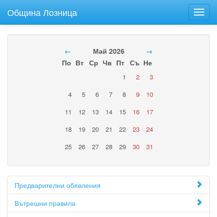
Община Лозница
Toggl
navig
←
Май 2026
→
По
Вт
Ср
Чв
Пт
Съ
Не
1
2
3
4
5
6
7
8
9
10
11
12
13
14
15
16
17
18
19
20
21
22
23
24
25
26
27
28
29
30
31
Предварителни обявления
Вътрешни правила