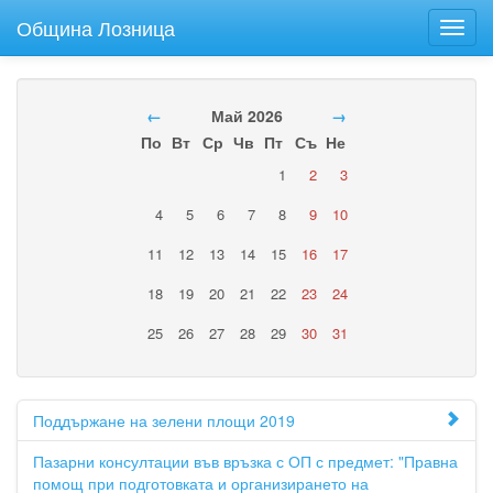
Община Лозница
Toggl
navig
←
Май 2026
→
По
Вт
Ср
Чв
Пт
Съ
Не
1
2
3
4
5
6
7
8
9
10
11
12
13
14
15
16
17
18
19
20
21
22
23
24
25
26
27
28
29
30
31
Поддържане на зелени площи 2019
Пазарни консултации във връзка с ОП с предмет: "Правна
помощ при подготовката и организирането на